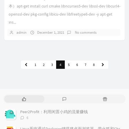
本）apt-get install curl cmake libncurses5-dev libssl-dev libcurl4-
openssl-dev pkg-config libicu-dev libfreetype6-dev -y apt-get
ins...
admin
December 1, 2021
No comments
1
2
3
4
5
6
7
8
P
L
R
o
a
a
p
t
n
Peer2Profit：利用闲置小鸡的流量赚钱
u
e
d
评
6
l
s
o
论
a
t
m
数：
Linux系统通过Docker一键搭建桌面浏览器，带火狐和Chrome浏览器