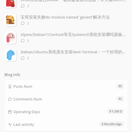
r
c
a
评
3
a
o
r
论
r
数：
m
t
宝塔安装失败No module named 'gevent'解决方法
t
m
i
评
2
i
e
c
论
数：
c
n
l
Alpine/Debian7/Centos6等无Systemctl系统安装哪吒面板的探针
l
t
e
评
2
e
论
s
s
数：
s
Debian/Ubuntu系统原生安装Next-Terminal：一个好用的在线SSH系统
评
2
论
数：
Blog Info
Posts Num
85
Comments Num
41
Operating Days
9 Y 240 D
Last activity
6 Mouths Ago