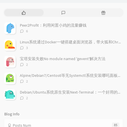
P
L
R
o
a
a
p
t
n
Peer2Profit：利用闲置小鸡的流量赚钱
u
e
d
评
6
l
s
o
论
a
t
m
数：
Linux系统通过Docker一键搭建桌面浏览器，带火狐和Chrome浏览器
r
c
a
评
3
a
o
r
论
r
数：
m
t
宝塔安装失败No module named 'gevent'解决方法
t
m
i
评
2
i
e
c
论
数：
c
n
l
Alpine/Debian7/Centos6等无Systemctl系统安装哪吒面板的探针
l
t
e
评
2
e
论
s
s
数：
s
Debian/Ubuntu系统原生安装Next-Terminal：一个好用的在线SSH系统
评
2
论
数：
Blog Info
Posts Num
85