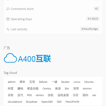
Comments Num
41
Operating Days
9 Y 242 D
Last activity
6 Mouths Ago
广告
Tag cloud
admin
脚本
宝塔
Debian
一键
Docker
Linux
Ubuntu
闲置
赚钱
硬盘挂载
Centos
换源
bbr
清理
zmirror
谷歌
反代
RSS
centos
挂机
远程桌面
分区
国内
cac
cloudatcost
Dropbear
OpenSSH
SSH
Peer2Profit