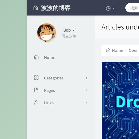
波波的博客
Articles und
Bob
而立少年
Home
Open
Home
Categories
Pages
40
本站
Links
12
62
8