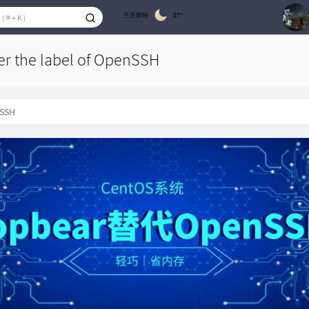
兰开斯特
27°
1
er the label of OpenSSH
2
SSH