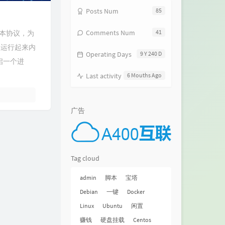
Posts Num
85
Comments Num
41
版本协议，为
，运行起来内
Operating Days
9 Y 240 D
开启一个进
Last activity
6 Mouths Ago
广告
Tag cloud
admin
脚本
宝塔
Debian
一键
Docker
Linux
Ubuntu
闲置
赚钱
硬盘挂载
Centos