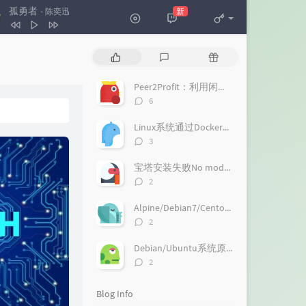
孤勇者
新
- 陈奕迅
孤勇者
陈奕迅
P
L
R
怒放的生命
汪峰
o
a
a
p
t
n
Peer2Profit：利用闲置小鸡的流量赚钱
u
e
d
评
6
l
s
o
论
a
数：
t
m
Linux系统通过Docker一键搭建桌面浏览器，带火狐和Chrome浏览器
r
c
a
评
3
a
o
r
论
数：
r
m
t
宝塔安装失败No module named 'gevent'解决方法
t
m
i
评
2
i
论
e
c
数：
c
n
l
Alpine/Debian7/Centos6等无Systemctl系统安装哪吒面板的探针
l
t
e
评
2
论
e
s
s
数：
s
Debian/Ubuntu系统原生安装Next-Terminal：一个好用的在线SSH系统
评
2
论
数：
Blog Info