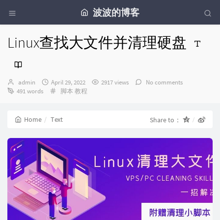
波波的博客
Linux查找大文件并清理硬盘
Author：
发
admin
April 29, 2022
2917 views
No comments
布
Categories：
491 words
脚本
教程
时
间：
Home
Text
Share to：