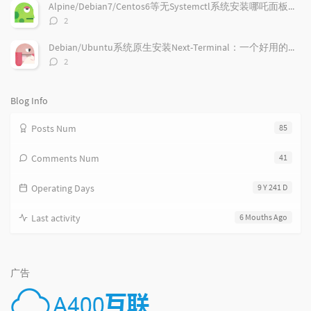
数：
c
n
l
Alpine/Debian7/Centos6等无Systemctl系统安装哪吒面板的探针
l
t
e
评
2
e
论
s
s
数：
s
Debian/Ubuntu系统原生安装Next-Terminal：一个好用的在线SSH系统
评
2
论
数：
Blog Info
Posts Num
85
Comments Num
41
Operating Days
9 Y 241 D
Last activity
6 Mouths Ago
广告