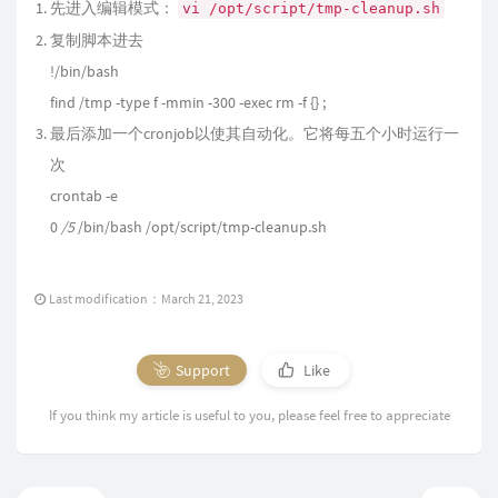
先进入编辑模式：
vi /opt/script/tmp-cleanup.sh
复制脚本进去
!/bin/bash
find /tmp -type f -mmin -300 -exec rm -f {} ;
最后添加一个cronjob以使其自动化。它将每五个小时运行一
次
crontab -e
0
/5
/bin/bash /opt/script/tmp-cleanup.sh
Last modification：March 21, 2023
Support
Like
If you think my article is useful to you, please feel free to appreciate