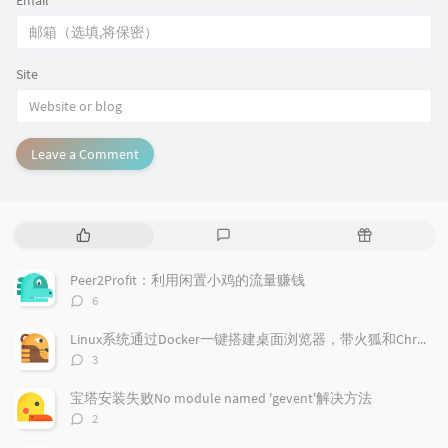
Site
Leave a Comment
P
L
R
o
a
a
p
t
n
Peer2Profit：利用闲置小鸡的流量赚钱
u
e
d
评
6
l
s
o
论
a
t
m
数：
Linux系统通过Docker一键搭建桌面浏览器，带火狐和Chrome浏览器
r
c
a
评
3
a
o
r
论
r
数：
m
t
宝塔安装失败No module named 'gevent'解决方法
t
m
i
评
2
i
e
c
论