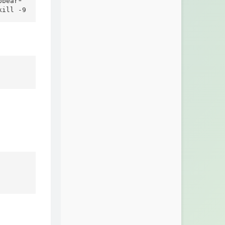
bear* 

kill -9