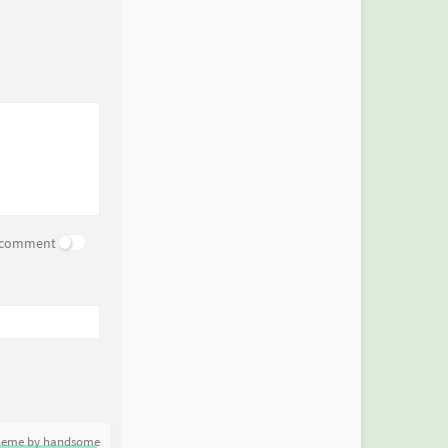
e comment
heme by handsome