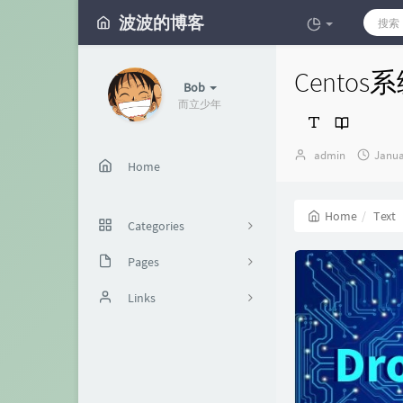
波波的博客
Centos
Bob
而立少年
Author：
发
admin
Janua
Home
布
时
间：
Home
Text
Categories
Pages
40
本站
Links
12
62
8