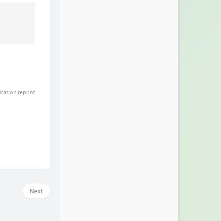
ication reprint
Next