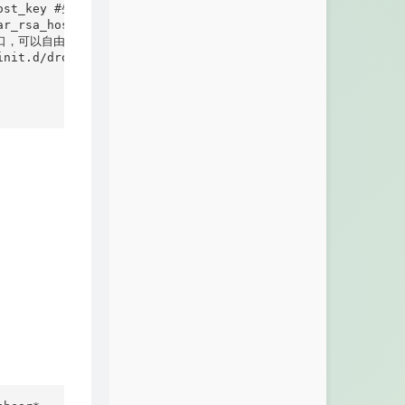
host_key #生成证书

ear_rsa_host_key #生成证书

监听端口，可以自由修改

rc.d/init.d/dropbear #下载配置文件并移动到相应目录
