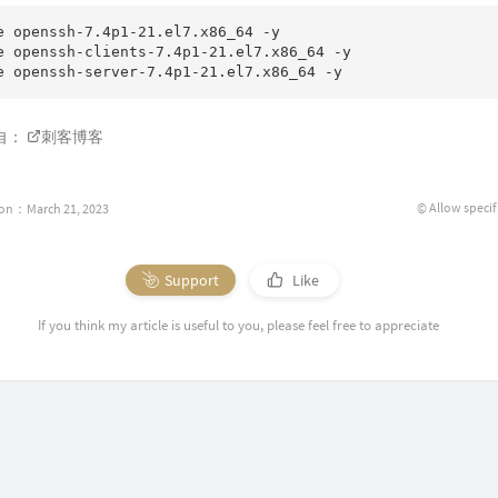
e openssh-7.4p1-21.el7.x86_64 -y

e openssh-clients-7.4p1-21.el7.x86_64 -y

自：
刺客博客
© Allow specif
ion：March 21, 2023
Support
Like
If you think my article is useful to you, please feel free to appreciate