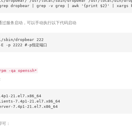
tc/dropbear/ /usr/local/sbin/dropbear /usr/local/bin/drop
grep dropbear | grep -v grep | awk '{print $2}' | xargs 
通过服务启动，可以手动执行以下代码启动
l/sbin/dropbear 222

rpm -qa openssh*
：
.4p1-21.el7.x86_64

lients-7.4p1-21.el7.x86_64

erver-7.4p1-21.el7.x86_64
即可：