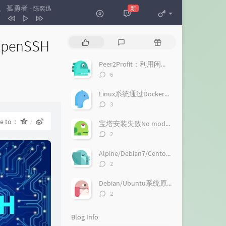
孤勇者
新
- 陈奕迅
孤勇者
陈奕迅
enSSH
P
L
R
怒放的生命
汪峰
o
a
a
p
t
n
Peer2Profit：利用闲置小鸡的流量赚钱
u
e
d
评
6
l
s
o
论
：
a
数：
t
m
Linux系统通过Docker一键搭建桌面浏览器，带火狐和Chrome浏览器
r
c
a
评
3
a
o
r
论
数：
re to：
r
m
t
宝塔安装失败No module named 'gevent'解决方法
t
m
i
评
2
i
论
e
c
数：
c
n
l
Alpine/Debian7/Centos6等无Systemctl系统安装哪吒面板的探针
l
t
e
评
2
论
e
s
s
数：
s
Debian/Ubuntu系统原生安装Next-Terminal：一个好用的在线SSH系统
评
2
论
数：
Blog Info