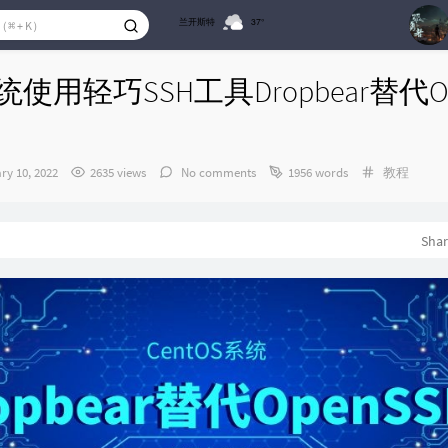
兰开斯特
37°
1
系统使用轻巧SSH工具Dropbear替代Op
2
Categories
ry 10, 2022
2635 views
No comments
1956 words
教程
Sha