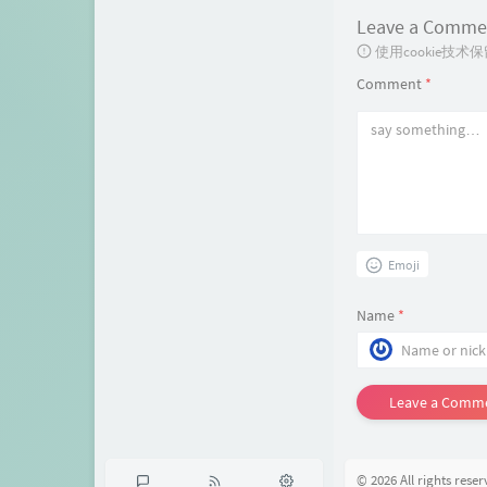
Leave a Comme
使用cookie
Comment
*
Emoji
Name
*
Leave a Comm
© 2026 All rights reser