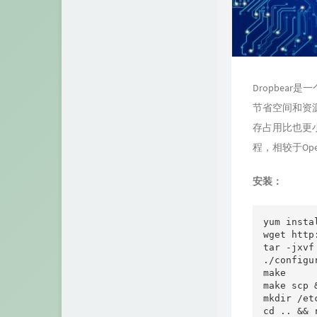
Dropbea
节省空间和资源
存占用比也更小
程，相较于Op
安装：
yum insta
wget http
tar -jxvf
./configur
make 

make scp 
mkdir /e
cd .. && 