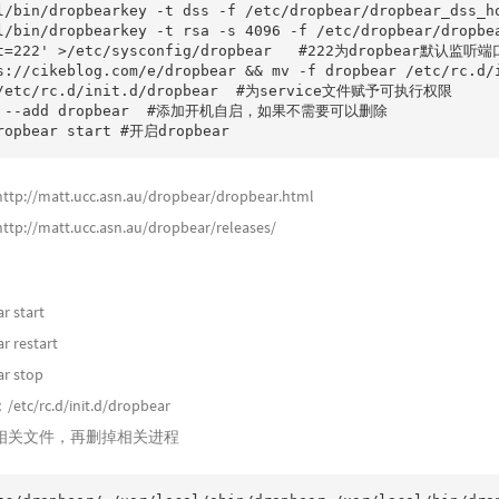
l/bin/dropbearkey -t dss -f /etc/dropbear/dropbear_dss_
l/bin/dropbearkey -t rsa -s 4096 -f /etc/dropbear/dropb
rt=222' >/etc/sysconfig/dropbear   #222为dropbear默认
ps://cikeblog.com/e/dropbear && mv -f dropbear /etc/
 /etc/rc.d/init.d/dropbear  #为service文件赋予可执行权限

ig --add dropbear  #添加开机自启，如果不需要可以删除

http://matt.ucc.asn.au/dropbear/dropbear.html
http://matt.ucc.asn.au/dropbear/releases/
r start
r restart
ar stop
/rc.d/init.d/dropbear
相关文件，再删掉相关进程