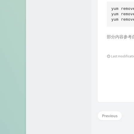
yum remov
yum remov
部分内容参考
Last modificat
Previous