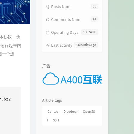
Posts Num
85
Comments Num
41
Operating Days
9 Y 240 D
版本协议，为
Last activity
6 Mouths Ago
，运行起来内
开启一个进
广告
.bz2

Article tags
Centos
Dropbear
OpenSS
H
SSH