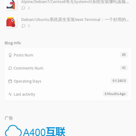
c
n
l
Alpine/Debian7/Centos6等无Systemctl系统安装哪吒面板的探针
l
t
e
评
2
e
论
s
s
数：
s
Debian/Ubuntu系统原生安装Next-Terminal：一个好用的在线SSH系统
评
2
论
数：
Blog Info
Posts Num
85
Comments Num
41
Operating Days
9 Y 240 D
Last activity
6 Mouths Ago
广告