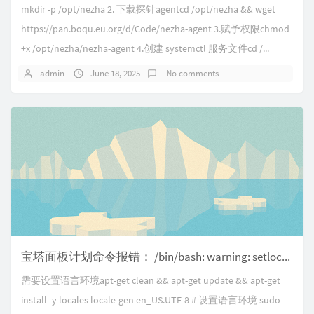
mkdir -p /opt/nezha 2. 下载探针agentcd /opt/nezha && wget
https://pan.boqu.eu.org/d/Code/nezha-agent 3.赋予权限chmod
+x /opt/nezha/nezha-agent 4.创建 systemctl 服务文件cd /...
admin
June 18, 2025
No comments
宝塔面板计划命令报错： /bin/bash: warning: setlocale: LC_ALL: cannot change locale (en_US.UTF-8)
需要设置语言环境apt-get clean && apt-get update && apt-get
install -y locales locale-gen en_US.UTF-8 # 设置语言环境 sudo