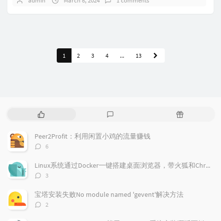
admin
March 8, 2024
1 comments
1
2
3
4
...
13
P
L
R
o
a
a
p
t
n
Peer2Profit：利用闲置小鸡的流量赚钱
u
e
d
评
6
l
s
o
论
a
t
m
数：
Linux系统通过Docker一键搭建桌面浏览器，带火狐和Chrome浏览器
r
c
a
评
3
a
o
r
论
r
数：
m
t
宝塔安装失败No module named 'gevent'解决方法
t
m
i
评
2
i
e
c
论
数：