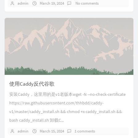
admin
March 19, 2024
No comments
使用Caddy反代谷歌
安装Caddy，这里用的是v1老版本wget -N --no-check-certificate
https://raw.githubusercontent.com/thhbdd/caddy-
v1/master/caddy_install.sh && chmod +x caddy_install.sh &&
bash caddy_install.sh 卸载C...
admin
March 15, 2024
1 comments