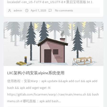
localedef -i en_US -f UTF-8 en_US.UTF-8 # 重启宝塔面板 bt 1
admin
April 7, 2025
No comments
LXC架构小鸡安装alpine系统使用
使用教程：安装Warp：apk update &&apk add curl && apk add
bash && apk add wget wget -N
https://gitlab.com/fscarmen/warp/-/raw/main/menu.sh && bash
menu.sh 4 哪吒面板：apk add bash...