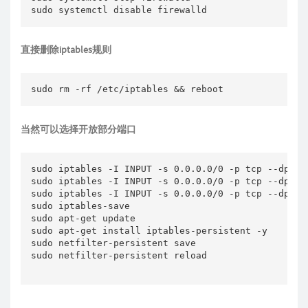
直接删除iptables规则
当然可以选择开放部分端口
sudo iptables -I INPUT -s 0.0.0.0/0 -p tcp --dport 
sudo iptables -I INPUT -s 0.0.0.0/0 -p tcp --dport 
sudo iptables -I INPUT -s 0.0.0.0/0 -p tcp --dport 
sudo iptables-save

sudo apt-get update

sudo apt-get install iptables-persistent -y

sudo netfilter-persistent save

sudo netfilter-persistent reload
