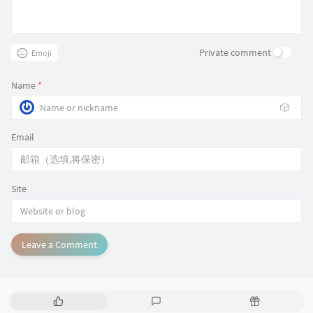
Private comment
Emoji
Name
*
🎲
Email
Site
Leave a Comment
P
L
R