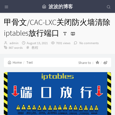
波波的博客
甲骨文/CAC-LXC关闭防火墙清除
iptables放行端口
Author：
发
admin
August 13, 2021
7031 views
No comments
布
Categories：
867 words
教程
时
间：
Home
Text
Share to：