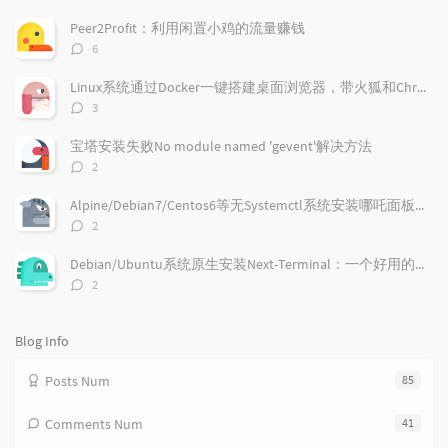
o
a
a
p
t
n
Peer2Profit：利用闲置小鸡的流量赚钱
u
e
d
评
6
l
s
o
论
a
t
m
数：
Linux系统通过Docker一键搭建桌面浏览器，带火狐和Chrome浏览器
r
c
a
评
3
a
o
r
论
r
数：
m
t
宝塔安装失败No module named 'gevent'解决方法
t
m
i
评
2
i
e
c
论
数：
c
n
l
Alpine/Debian7/Centos6等无Systemctl系统安装哪吒面板的探针
l
t
e
评
2
e
论
s
s
数：
s
Debian/Ubuntu系统原生安装Next-Terminal：一个好用的在线SSH系统
评
2
论
数：
Blog Info
Posts Num
85
Comments Num
41