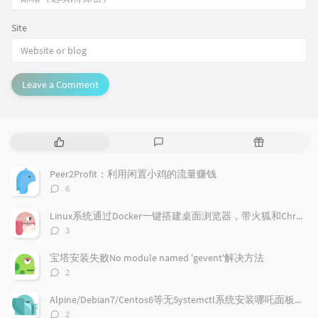
Site
Leave a Comment
P
L
R
o
a
a
p
t
n
Peer2Profit：利用闲置小鸡的流量赚钱
u
e
d
评
6
l
s
o
论
a
t
m
数：
Linux系统通过Docker一键搭建桌面浏览器，带火狐和Chrome浏览器
r
c
a
评
3
a
o
r
论
r
数：
m
t
宝塔安装失败No module named 'gevent'解决方法
t
m
i
评
2
i
e
c
论
数：
c
n
l
Alpine/Debian7/Centos6等无Systemctl系统安装哪吒面板的探针
l
t
e
评
2