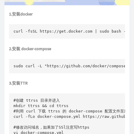
1.安装docker
curl -fsSL https://get.docker.com | sudo bash -s d
2.安装 docker-compose
sudo curl -L "https://github.com/docker/compose/re
3.安装TTR
#创建 ttrss 目录并进入

mkdir ttrss && cd ttrss

#利用 curl 下载 ttrss 的 docker-compose 配置文件至服务器
curl -fLo docker-compose.yml https://raw.githubuse
#修改访问域名，如果加了SSl注意写https

vi docker-compose.yml
