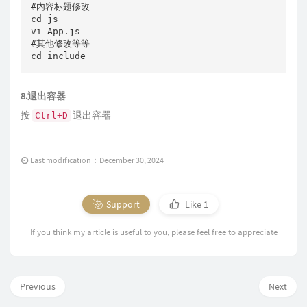
#内容标题修改

cd js

vi App.js

#其他修改等等

8.退出容器
按
退出容器
Ctrl+D
Last modification：December 30, 2024
Support
Like
1
If you think my article is useful to you, please feel free to appreciate
Previous
Next