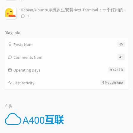
e
论
s
s
数：
s
Debian/Ubuntu系统原生安装Next-Terminal：一个好用的在线SSH系统
评
2
论
数：
Blog Info
Posts Num
85
Comments Num
41
Operating Days
9 Y 242 D
Last activity
6 Mouths Ago
广告