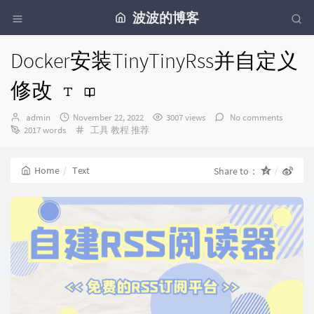
波波的博客
Docker安装TinyTinyRss并自定义
修改
Author：
发
admin
November 22, 2022
3007 views
No comments
布
Categories：
2017 words
工具
教程
推荐
时
间：
Home
Text
Share to：