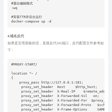
#退出编辑模式

:wq

#安装TTR并后台运行

docker-compose up -d
4.域名反代
如果是宝塔面板的话，直接反代181端口，反代配置文件参考如
下：
#PROXY-START/

location ^~ /

{

    proxy_pass http://127.0.0.1:181;

     proxy_set_header  Host     $http_host;

     proxy_set_header  X-Real-IP    $remote_addr;

     proxy_set_header  X-Forwarded-Ssl   on;

     proxy_set_header  X-Forwarded-For  $proxy_add_
     proxy_set_header  X-Forwarded-Proto   $scheme;
     proxy_set_header  X-Frame-Options     SAMEORIG