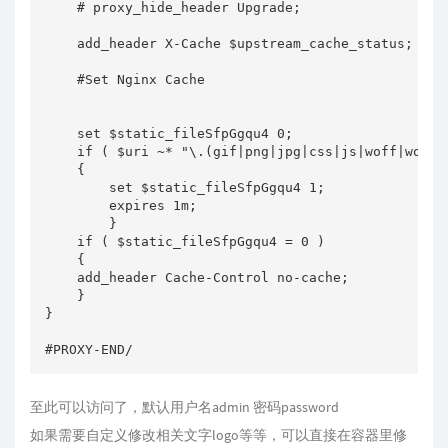
    # proxy_hide_header Upgrade;

    add_header X-Cache $upstream_cache_status;

    #Set Nginx Cache

    set $static_fileSfpGgqu4 0;

    if ( $uri ~* "\.(gif|png|jpg|css|js|woff|woff2)
    {

        set $static_fileSfpGgqu4 1;

        expires 1m;

        }

    if ( $static_fileSfpGgqu4 = 0 )

    {

    add_header Cache-Control no-cache;

    }

}

至此可以访问了，默认用户名admin 密码password
如果需要自定义修改相关文字logo等等，可以直接在容器里修