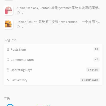
i
e
c
论
数：
c
n
l
Alpine/Debian7/Centos6等无Systemctl系统安装哪吒面板的探针
l
t
e
评
2
e
论
s
s
数：
s
Debian/Ubuntu系统原生安装Next-Terminal：一个好用的在线SSH系统
评
2
论
数：
Blog Info
Posts Num
85
Comments Num
41
Operating Days
9 Y 242 D
Last activity
6 Mouths Ago
广告