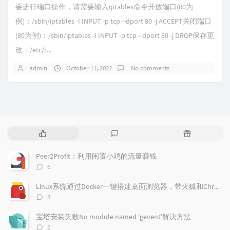
要进行端口操作，请需要输入iptables命令开放端口(80为
例)：/sbin/iptables -I INPUT -p tcp --dport 80 -j ACCEPT关闭端口
(80为例)：/sbin/iptables -I INPUT -p tcp --dport 80 -j DROP保存更
改：/etc/r...
admin
October 11, 2022
No comments
P
L
R
o
a
a
p
t
n
Peer2Profit：利用闲置小鸡的流量赚钱
u
e
d
评
6
l
s
o
论
a
t
m
数：
Linux系统通过Docker一键搭建桌面浏览器，带火狐和Chrome浏览器
r
c
a
评
3
a
o
r
论
r
数：
m
t
宝塔安装失败No module named 'gevent'解决方法
t
m
i
评
2