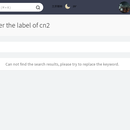
兰开斯特
29°
1
er the label of cn2
2
Can not find the search results, please try to replace the keyword.