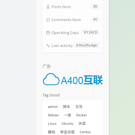
Posts Num
85
Comments Num
41
Operating Days
9 Y 242 D
Last activity
6 Mouths Ago
广告
Tag cloud
admin
脚本
宝塔
Debian
一键
Docker
Linux
Ubuntu
闲置
赚钱
硬盘挂载
Centos