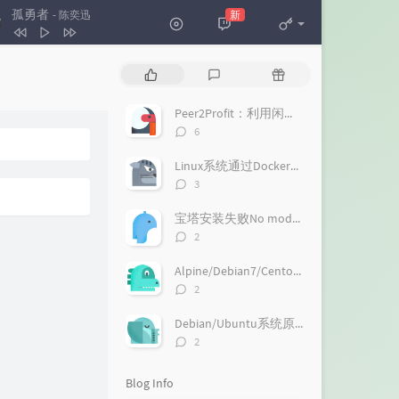
孤勇者
新
- 陈奕迅
孤勇者
陈奕迅
P
L
R
怒放的生命
汪峰
o
a
a
p
t
n
Peer2Profit：利用闲置小鸡的流量赚钱
u
e
d
评
6
l
s
o
论
a
数：
t
m
Linux系统通过Docker一键搭建桌面浏览器，带火狐和Chrome浏览器
r
c
a
评
3
a
o
r
论
数：
r
m
t
宝塔安装失败No module named 'gevent'解决方法
t
m
i
评
2
i
论
e
c
数：
c
n
l
Alpine/Debian7/Centos6等无Systemctl系统安装哪吒面板的探针
l
t
e
评
2
论
e
s
s
数：
s
Debian/Ubuntu系统原生安装Next-Terminal：一个好用的在线SSH系统
评
2
论
数：
Blog Info