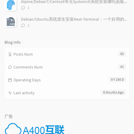
c
n
l
Alpine/Debian7/Centos6等无Systemctl系统安装哪吒面板的探针
l
t
e
评
2
e
论
s
s
数：
s
Debian/Ubuntu系统原生安装Next-Terminal：一个好用的在线SSH系统
评
2
论
数：
Blog Info
Posts Num
85
Comments Num
41
Operating Days
9 Y 240 D
Last activity
6 Mouths Ago
广告