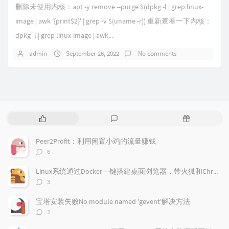
删除未使用内核：apt -y remove --purge $(dpkg -l | grep linux-
image | awk '{print$2}' | grep -v $(uname -r)) 重新查看一下内核：
dpkg -l | grep linux-image | awk...
admin
September 26, 2022
No comments
P
L
R
o
a
a
p
t
n
Peer2Profit：利用闲置小鸡的流量赚钱
u
e
d
评
6
l
s
o
论
a
t
m
数：
Linux系统通过Docker一键搭建桌面浏览器，带火狐和Chrome浏览器
r
c
a
评
3
a
o
r
论
r
数：
m
t
宝塔安装失败No module named 'gevent'解决方法
t
m
i
评
2
i
e
c
论
数：